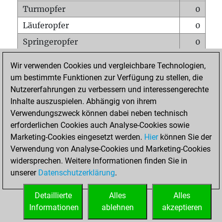
Turmopfer
0
Läuferopfer
0
Springeropfer
0
Bauernopfer
2
Wir verwenden Cookies und vergleichbare Technologien,
Matt auf vollem Brett
0
um bestimmte Funktionen zur Verfügung zu stellen, die
Nutzererfahrungen zu verbessern und interessengerechte
Bauer setzt Matt
0
Inhalte auszuspielen. Abhängig von ihrem
Erstickte Matts
0
Verwendungszweck können dabei neben technisch
Unterverwandlungen
0
erforderlichen Cookies auch Analyse-Cookies sowie
Marketing-Cookies eingesetzt werden.
Hier
können Sie der
Türme auf der siebten
0
Verwendung von Analyse-Cookies und Marketing-Cookies
widersprechen. Weitere Informationen finden Sie in
unserer
Datenschutzerklärung
.
STARTSEITE
Detaillierte
Alles
Alles
Informationen
ablehnen
akzeptieren