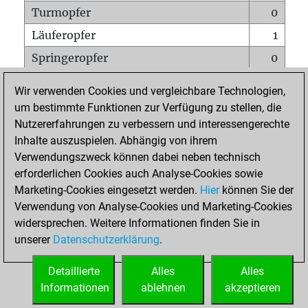
Turmopfer
0
Läuferopfer
1
Springeropfer
0
Bauernopfer
0
Wir verwenden Cookies und vergleichbare Technologien,
Matt auf vollem Brett
0
um bestimmte Funktionen zur Verfügung zu stellen, die
Nutzererfahrungen zu verbessern und interessengerechte
Bauer setzt Matt
0
Inhalte auszuspielen. Abhängig von ihrem
Erstickte Matts
0
Verwendungszweck können dabei neben technisch
Unterverwandlungen
0
erforderlichen Cookies auch Analyse-Cookies sowie
Marketing-Cookies eingesetzt werden.
Hier
können Sie der
Türme auf der siebten
0
Verwendung von Analyse-Cookies und Marketing-Cookies
widersprechen. Weitere Informationen finden Sie in
unserer
Datenschutzerklärung
.
STARTSEITE
Detaillierte
Alles
Alles
Informationen
ablehnen
akzeptieren