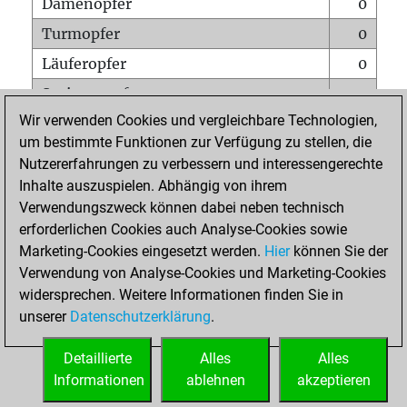
Damenopfer
0
Turmopfer
0
Läuferopfer
0
Springeropfer
0
Wir verwenden Cookies und vergleichbare Technologien,
Bauernopfer
0
um bestimmte Funktionen zur Verfügung zu stellen, die
Matt auf vollem Brett
0
Nutzererfahrungen zu verbessern und interessengerechte
Bauer setzt Matt
0
Inhalte auszuspielen. Abhängig von ihrem
Verwendungszweck können dabei neben technisch
Erstickte Matts
0
erforderlichen Cookies auch Analyse-Cookies sowie
Unterverwandlungen
0
Marketing-Cookies eingesetzt werden.
Hier
können Sie der
Verwendung von Analyse-Cookies und Marketing-Cookies
Türme auf der siebten
0
widersprechen. Weitere Informationen finden Sie in
unserer
Datenschutzerklärung
.
STARTSEITE
Detaillierte
Alles
Alles
Informationen
ablehnen
akzeptieren