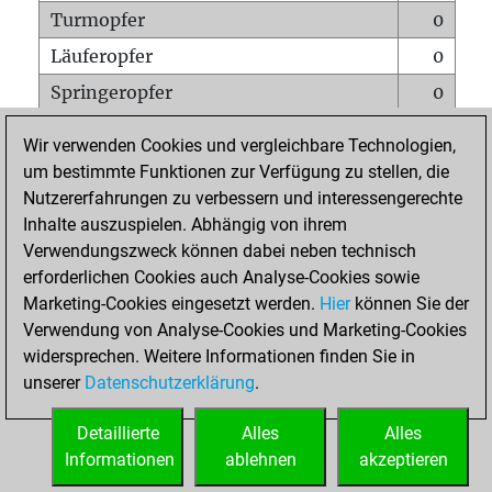
Turmopfer
0
Läuferopfer
0
Springeropfer
0
Bauernopfer
0
Wir verwenden Cookies und vergleichbare Technologien,
Matt auf vollem Brett
0
um bestimmte Funktionen zur Verfügung zu stellen, die
Nutzererfahrungen zu verbessern und interessengerechte
Bauer setzt Matt
0
Inhalte auszuspielen. Abhängig von ihrem
Erstickte Matts
0
Verwendungszweck können dabei neben technisch
Unterverwandlungen
0
erforderlichen Cookies auch Analyse-Cookies sowie
Marketing-Cookies eingesetzt werden.
Hier
können Sie der
Türme auf der siebten
0
Verwendung von Analyse-Cookies und Marketing-Cookies
widersprechen. Weitere Informationen finden Sie in
unserer
Datenschutzerklärung
.
STARTSEITE
Detaillierte
Alles
Alles
Informationen
ablehnen
akzeptieren