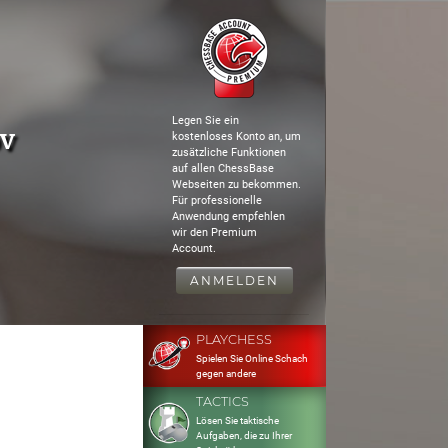
Legen Sie ein
ov
kostenloses Konto an, um
zusätzliche Funktionen
auf allen ChessBase
Webseiten zu bekommen.
Für professionelle
Anwendung empfehlen
wir den Premium
Account.
ANMELDEN
PLAYCHESS
Spielen Sie Online Schach
gegen andere
TACTICS
Lösen Sie taktische
Aufgaben, die zu Ihrer