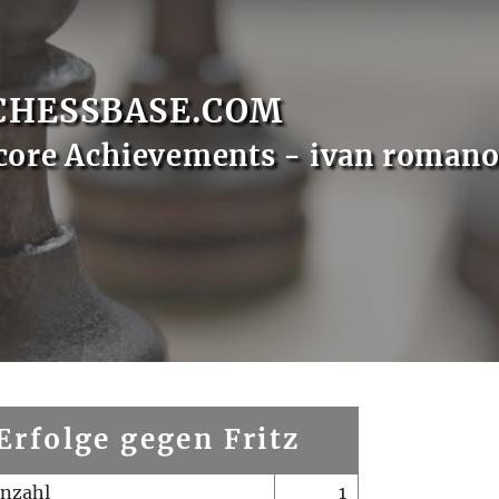
CHESSBASE.COM
core Achievements - ivan roman
Erfolge gegen Fritz
enzahl
1