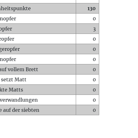
heitspunkte
130
nopfer
0
opfer
3
ropfer
0
geropfer
0
nopfer
0
auf vollem Brett
0
 setzt Matt
0
ckte Matts
0
rverwandlungen
0
 auf der siebten
0