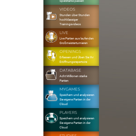
Spielstärke passen
VIDEOS
Stunden über Stunden
hochklassiger
Trainingsvideos
LIVE
Live Partien aus laufenden
Großmeisterturnieren
OPENINGS
Erfassen und Üben Sie Ihr
Eröffnungsrepertoire
DATABASE
Acht Millionen starke
Partien
MYGAMES
Speichern und analysieren
Sie eigene Partien in der
Cloud
PLAYERS
Speichern und analysieren
Sie eigene Partien in der
Cloud
STUDIES