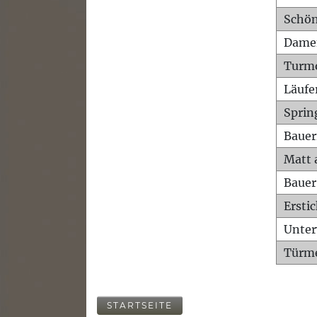
Schön
Dame
Turm
Läufe
Sprin
Bauer
Matt 
Bauer
Ersti
Unte
Türme
STARTSEITE