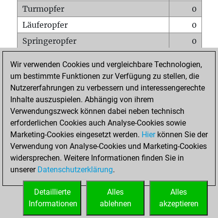
Turmopfer
0
Läuferopfer
0
Springeropfer
0
Bauernopfer
1
Wir verwenden Cookies und vergleichbare Technologien,
Matt auf vollem Brett
0
um bestimmte Funktionen zur Verfügung zu stellen, die
Nutzererfahrungen zu verbessern und interessengerechte
Bauer setzt Matt
0
Inhalte auszuspielen. Abhängig von ihrem
Erstickte Matts
0
Verwendungszweck können dabei neben technisch
Unterverwandlungen
0
erforderlichen Cookies auch Analyse-Cookies sowie
Marketing-Cookies eingesetzt werden.
Hier
können Sie der
Türme auf der siebten
0
Verwendung von Analyse-Cookies und Marketing-Cookies
widersprechen. Weitere Informationen finden Sie in
unserer
Datenschutzerklärung
.
STARTSEITE
Detaillierte
Alles
Alles
Informationen
ablehnen
akzeptieren