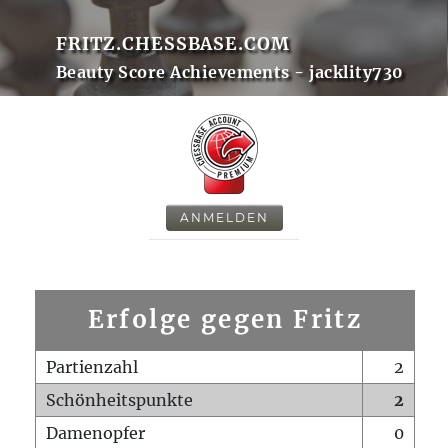
FRITZ.CHESSBASE.COM
Beauty Score Achievements - jacklity730
ANMELDEN
Erfolge gegen Fritz
Partienzahl
2
Schönheitspunkte
2
Damenopfer
0