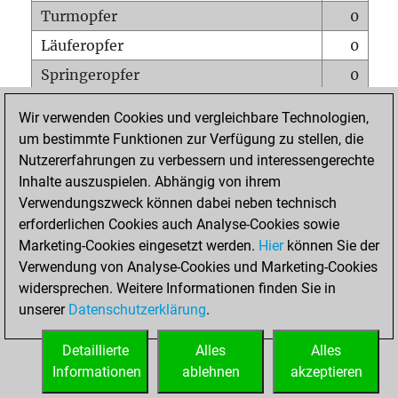
Turmopfer
0
Läuferopfer
0
Springeropfer
0
Bauernopfer
0
Wir verwenden Cookies und vergleichbare Technologien,
Matt auf vollem Brett
0
um bestimmte Funktionen zur Verfügung zu stellen, die
Nutzererfahrungen zu verbessern und interessengerechte
Bauer setzt Matt
0
Inhalte auszuspielen. Abhängig von ihrem
Erstickte Matts
0
Verwendungszweck können dabei neben technisch
Unterverwandlungen
0
erforderlichen Cookies auch Analyse-Cookies sowie
Marketing-Cookies eingesetzt werden.
Hier
können Sie der
Türme auf der siebten
0
Verwendung von Analyse-Cookies und Marketing-Cookies
widersprechen. Weitere Informationen finden Sie in
unserer
Datenschutzerklärung
.
STARTSEITE
Detaillierte
Alles
Alles
Informationen
ablehnen
akzeptieren