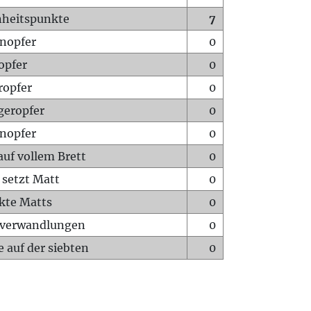
heitspunkte
7
nopfer
0
opfer
0
ropfer
0
geropfer
0
nopfer
0
auf vollem Brett
0
 setzt Matt
0
ckte Matts
0
rverwandlungen
0
 auf der siebten
0