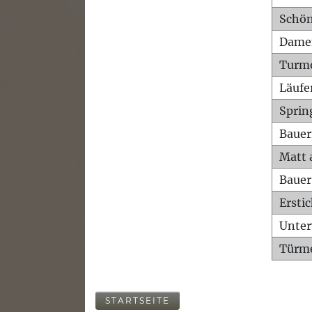
Schön
Dame
Turm
Läufe
Sprin
Bauer
Matt 
Bauer
Ersti
Unte
Türme
STARTSEITE