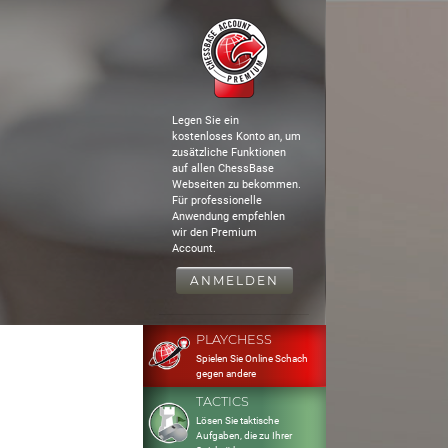
Legen Sie ein
kostenloses Konto an, um
zusätzliche Funktionen
auf allen ChessBase
Webseiten zu bekommen.
Für professionelle
Anwendung empfehlen
wir den Premium
Account.
ANMELDEN
PLAYCHESS
Spielen Sie Online Schach
gegen andere
TACTICS
Lösen Sie taktische
Aufgaben, die zu Ihrer