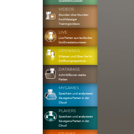
Spielstärke passen
VIDEOS
Stunden über Stunden
hochklassiger
Trainingsvideos
LIVE
Live Partien aus laufenden
Großmeisterturnieren
OPENINGS
Erfassen und Üben Sie Ihr
Eröffnungsrepertoire
DATABASE
Acht Millionen starke
Partien
MYGAMES
Speichern und analysieren
Sie eigene Partien in der
Cloud
PLAYERS
Speichern und analysieren
Sie eigene Partien in der
Cloud
STUDIES