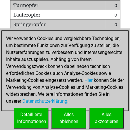
Turmopfer
0
Läuferopfer
0
Springeropfer
0
Bauernopfer
1
Wir verwenden Cookies und vergleichbare Technologien,
Matt auf vollem Brett
0
um bestimmte Funktionen zur Verfügung zu stellen, die
Nutzererfahrungen zu verbessern und interessengerechte
Bauer setzt Matt
0
Inhalte auszuspielen. Abhängig von ihrem
Erstickte Matts
0
Verwendungszweck können dabei neben technisch
Unterverwandlungen
0
erforderlichen Cookies auch Analyse-Cookies sowie
Marketing-Cookies eingesetzt werden.
Hier
können Sie der
Türme auf der siebten
0
Verwendung von Analyse-Cookies und Marketing-Cookies
widersprechen. Weitere Informationen finden Sie in
unserer
Datenschutzerklärung
.
STARTSEITE
Detaillierte
Alles
Alles
Informationen
ablehnen
akzeptieren