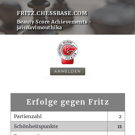
FRITZ.CHESSBASE.COM
Beauty Score Achievements -
jaisnavimouthika
ANMELDEN
Erfolge gegen Fritz
Partienzahl
2
Schönheitspunkte
11