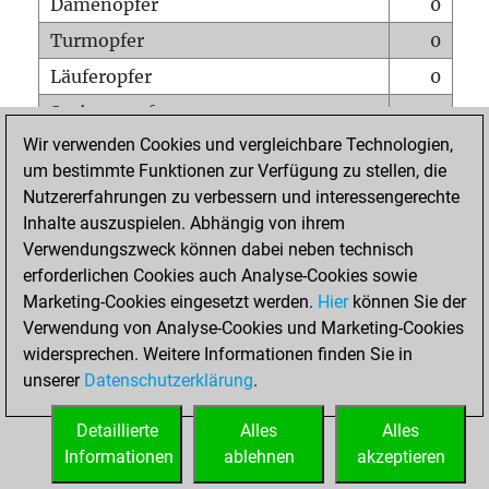
Damenopfer
0
Turmopfer
0
Läuferopfer
0
Springeropfer
0
Wir verwenden Cookies und vergleichbare Technologien,
Bauernopfer
0
um bestimmte Funktionen zur Verfügung zu stellen, die
Matt auf vollem Brett
0
Nutzererfahrungen zu verbessern und interessengerechte
Bauer setzt Matt
0
Inhalte auszuspielen. Abhängig von ihrem
Verwendungszweck können dabei neben technisch
Erstickte Matts
0
erforderlichen Cookies auch Analyse-Cookies sowie
Unterverwandlungen
0
Marketing-Cookies eingesetzt werden.
Hier
können Sie der
Verwendung von Analyse-Cookies und Marketing-Cookies
Türme auf der siebten
0
widersprechen. Weitere Informationen finden Sie in
unserer
Datenschutzerklärung
.
STARTSEITE
Detaillierte
Alles
Alles
Informationen
ablehnen
akzeptieren