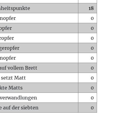
heitspunkte
18
nopfer
0
opfer
0
ropfer
0
geropfer
0
nopfer
0
auf vollem Brett
0
 setzt Matt
0
ckte Matts
0
rverwandlungen
0
 auf der siebten
0