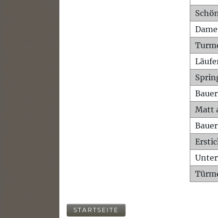
Schön
Dame
Turm
Läufe
Sprin
Bauer
Matt 
Bauer
Ersti
Unte
Türme
STARTSEITE