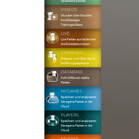
Spielstärke passen
VIDEOS
Stunden über Stunden
hochklassiger
Trainingsvideos
LIVE
Live Partien aus laufenden
Großmeisterturnieren
OPENINGS
Erfassen und Üben Sie Ihr
Eröffnungsrepertoire
DATABASE
Acht Millionen starke
Partien
MYGAMES
Speichern und analysieren
Sie eigene Partien in der
Cloud
PLAYERS
Speichern und analysieren
Sie eigene Partien in der
Cloud
STUDIES