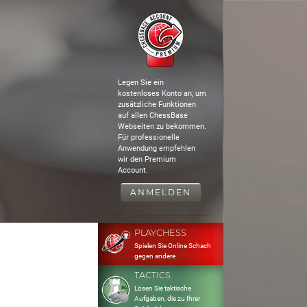
Legen Sie ein
kostenloses Konto an, um
zusätzliche Funktionen
auf allen ChessBase
Webseiten zu bekommen.
Für professionelle
Anwendung empfehlen
wir den Premium
Account.
ANMELDEN
PLAYCHESS
Spielen Sie Online Schach
gegen andere
TACTICS
Lösen Sie taktische
Aufgaben, die zu Ihrer