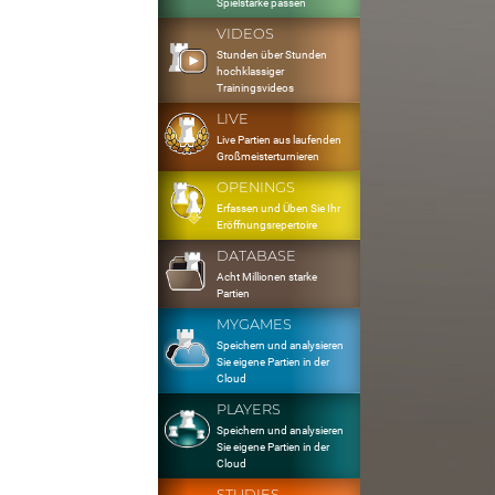
Spielstärke passen
VIDEOS
Stunden über Stunden
hochklassiger
Trainingsvideos
LIVE
Live Partien aus laufenden
Großmeisterturnieren
OPENINGS
Erfassen und Üben Sie Ihr
Eröffnungsrepertoire
DATABASE
Acht Millionen starke
Partien
MYGAMES
Speichern und analysieren
Sie eigene Partien in der
Cloud
PLAYERS
Speichern und analysieren
Sie eigene Partien in der
Cloud
STUDIES