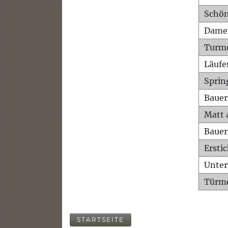
Schön
Dame
Turm
Läufe
Sprin
Bauer
Matt 
Bauer
Ersti
Unte
Türme
STARTSEITE