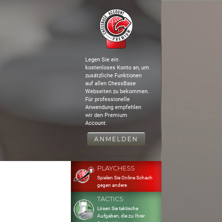
Legen Sie ein
kostenloses Konto an, um
zusätzliche Funktionen
auf allen ChessBase
Webseiten zu bekommen.
Für professionelle
Anwendung empfehlen
wir den Premium
Account.
ANMELDEN
PLAYCHESS
Spielen Sie Online Schach
gegen andere
TACTICS
Lösen Sie taktische
Aufgaben, die zu Ihrer