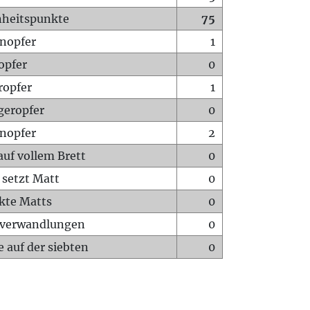
heitspunkte
75
nopfer
1
opfer
0
ropfer
1
geropfer
0
nopfer
2
auf vollem Brett
0
 setzt Matt
0
ckte Matts
0
rverwandlungen
0
 auf der siebten
0