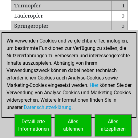
Turmopfer
1
Läuferopfer
0
Springeropfer
0
Bauernopfer
0
Wir verwenden Cookies und vergleichbare Technologien,
Matt auf vollem Brett
0
um bestimmte Funktionen zur Verfügung zu stellen, die
Nutzererfahrungen zu verbessern und interessengerechte
Bauer setzt Matt
0
Inhalte auszuspielen. Abhängig von ihrem
Erstickte Matts
0
Verwendungszweck können dabei neben technisch
Unterverwandlungen
0
erforderlichen Cookies auch Analyse-Cookies sowie
Marketing-Cookies eingesetzt werden.
Hier
können Sie der
Türme auf der siebten
0
Verwendung von Analyse-Cookies und Marketing-Cookies
widersprechen. Weitere Informationen finden Sie in
unserer
Datenschutzerklärung
.
STARTSEITE
Detaillierte
Alles
Alles
Informationen
ablehnen
akzeptieren