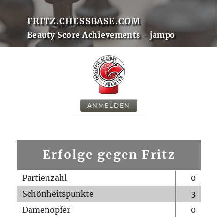
FRITZ.CHESSBASE.COM
Beauty Score Achievements - jampo
ANMELDEN
Erfolge gegen Fritz
Partienzahl
0
Schönheitspunkte
3
Damenopfer
0