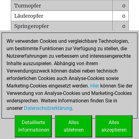
Turmopfer
0
Läuferopfer
0
Springeropfer
0
Bauernopfer
0
Wir verwenden Cookies und vergleichbare Technologien,
Matt auf vollem Brett
0
um bestimmte Funktionen zur Verfügung zu stellen, die
Nutzererfahrungen zu verbessern und interessengerechte
Bauer setzt Matt
0
Inhalte auszuspielen. Abhängig von ihrem
Erstickte Matts
0
Verwendungszweck können dabei neben technisch
Unterverwandlungen
0
erforderlichen Cookies auch Analyse-Cookies sowie
Marketing-Cookies eingesetzt werden.
Hier
können Sie der
Türme auf der siebten
0
Verwendung von Analyse-Cookies und Marketing-Cookies
widersprechen. Weitere Informationen finden Sie in
unserer
Datenschutzerklärung
.
STARTSEITE
Detaillierte
Alles
Alles
Informationen
ablehnen
akzeptieren