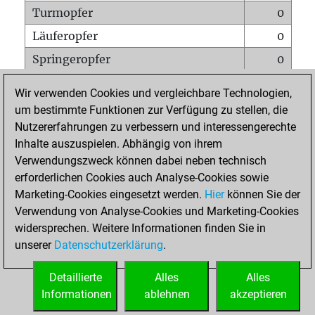
Turmopfer
0
Läuferopfer
0
Springeropfer
0
Bauernopfer
0
Wir verwenden Cookies und vergleichbare Technologien,
Matt auf vollem Brett
0
um bestimmte Funktionen zur Verfügung zu stellen, die
Nutzererfahrungen zu verbessern und interessengerechte
Bauer setzt Matt
0
Inhalte auszuspielen. Abhängig von ihrem
Erstickte Matts
0
Verwendungszweck können dabei neben technisch
Unterverwandlungen
0
erforderlichen Cookies auch Analyse-Cookies sowie
Marketing-Cookies eingesetzt werden.
Hier
können Sie der
Türme auf der siebten
0
Verwendung von Analyse-Cookies und Marketing-Cookies
widersprechen. Weitere Informationen finden Sie in
unserer
Datenschutzerklärung
.
STARTSEITE
Detaillierte
Alles
Alles
Informationen
ablehnen
akzeptieren