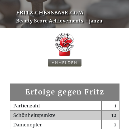
FRITZ.CHESSBASE.COM
Beauty Score Achievements - janzu
ANMELDEN
Erfolge gegen Fritz
Partienzahl
1
Schönheitspunkte
12
Damenopfer
0