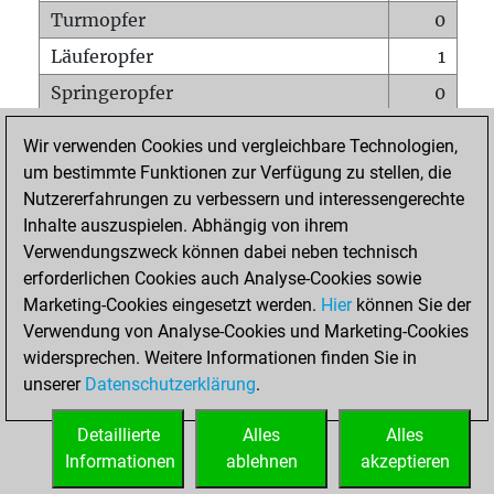
Turmopfer
0
Läuferopfer
1
Springeropfer
0
Bauernopfer
0
Wir verwenden Cookies und vergleichbare Technologien,
Matt auf vollem Brett
0
um bestimmte Funktionen zur Verfügung zu stellen, die
Nutzererfahrungen zu verbessern und interessengerechte
Bauer setzt Matt
0
Inhalte auszuspielen. Abhängig von ihrem
Erstickte Matts
0
Verwendungszweck können dabei neben technisch
Unterverwandlungen
0
erforderlichen Cookies auch Analyse-Cookies sowie
Marketing-Cookies eingesetzt werden.
Hier
können Sie der
Türme auf der siebten
0
Verwendung von Analyse-Cookies und Marketing-Cookies
widersprechen. Weitere Informationen finden Sie in
unserer
Datenschutzerklärung
.
STARTSEITE
Detaillierte
Alles
Alles
Informationen
ablehnen
akzeptieren