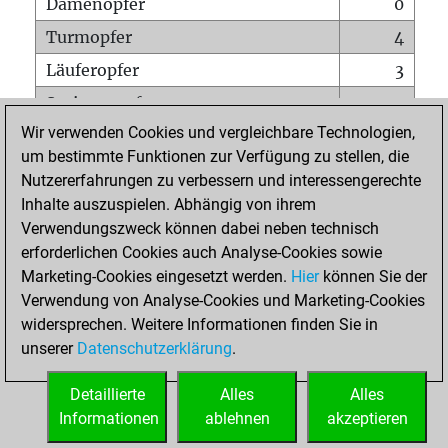
Damenopfer
0
Turmopfer
4
Läuferopfer
3
Springeropfer
4
Wir verwenden Cookies und vergleichbare Technologien,
Bauernopfer
9
um bestimmte Funktionen zur Verfügung zu stellen, die
Matt auf vollem Brett
0
Nutzererfahrungen zu verbessern und interessengerechte
Bauer setzt Matt
0
Inhalte auszuspielen. Abhängig von ihrem
Verwendungszweck können dabei neben technisch
Erstickte Matts
0
erforderlichen Cookies auch Analyse-Cookies sowie
Unterverwandlungen
0
Marketing-Cookies eingesetzt werden.
Hier
können Sie der
Verwendung von Analyse-Cookies und Marketing-Cookies
Türme auf der siebten
1
widersprechen. Weitere Informationen finden Sie in
unserer
Datenschutzerklärung
.
STARTSEITE
Detaillierte
Alles
Alles
Informationen
ablehnen
akzeptieren