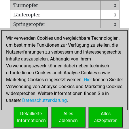
Turmopfer
0
Läuferopfer
0
Springeropfer
0
Bauernopfer
1
Wir verwenden Cookies und vergleichbare Technologien,
Matt auf vollem Brett
0
um bestimmte Funktionen zur Verfügung zu stellen, die
Nutzererfahrungen zu verbessern und interessengerechte
Bauer setzt Matt
0
Inhalte auszuspielen. Abhängig von ihrem
Erstickte Matts
0
Verwendungszweck können dabei neben technisch
Unterverwandlungen
0
erforderlichen Cookies auch Analyse-Cookies sowie
Marketing-Cookies eingesetzt werden.
Hier
können Sie der
Türme auf der siebten
0
Verwendung von Analyse-Cookies und Marketing-Cookies
widersprechen. Weitere Informationen finden Sie in
unserer
Datenschutzerklärung
.
STARTSEITE
Detaillierte
Alles
Alles
Informationen
ablehnen
akzeptieren