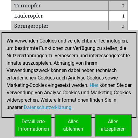
Turmopfer
0
Läuferopfer
1
Springeropfer
0
Bauernopfer
1
Wir verwenden Cookies und vergleichbare Technologien,
Matt auf vollem Brett
0
um bestimmte Funktionen zur Verfügung zu stellen, die
Nutzererfahrungen zu verbessern und interessengerechte
Bauer setzt Matt
0
Inhalte auszuspielen. Abhängig von ihrem
Erstickte Matts
0
Verwendungszweck können dabei neben technisch
Unterverwandlungen
0
erforderlichen Cookies auch Analyse-Cookies sowie
Marketing-Cookies eingesetzt werden.
Hier
können Sie der
Türme auf der siebten
0
Verwendung von Analyse-Cookies und Marketing-Cookies
widersprechen. Weitere Informationen finden Sie in
unserer
Datenschutzerklärung
.
STARTSEITE
Detaillierte
Alles
Alles
Informationen
ablehnen
akzeptieren