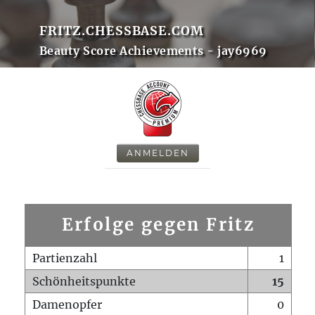
FRITZ.CHESSBASE.COM
Beauty Score Achievements - jay6969
ANMELDEN
Erfolge gegen Fritz
Partienzahl
1
Schönheitspunkte
15
Damenopfer
0