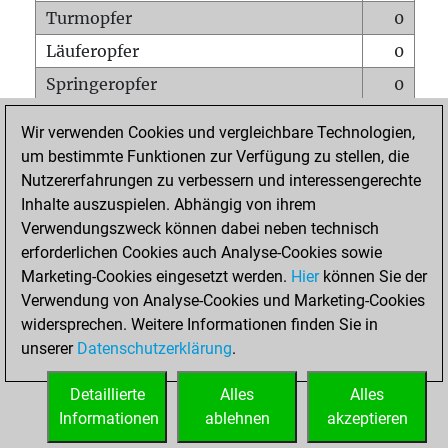
Turmopfer
0
Läuferopfer
0
Springeropfer
0
Bauernopfer
0
Wir verwenden Cookies und vergleichbare Technologien,
Matt auf vollem Brett
0
um bestimmte Funktionen zur Verfügung zu stellen, die
Nutzererfahrungen zu verbessern und interessengerechte
Bauer setzt Matt
0
Inhalte auszuspielen. Abhängig von ihrem
Erstickte Matts
0
Verwendungszweck können dabei neben technisch
Unterverwandlungen
0
erforderlichen Cookies auch Analyse-Cookies sowie
Marketing-Cookies eingesetzt werden.
Hier
können Sie der
Türme auf der siebten
0
Verwendung von Analyse-Cookies und Marketing-Cookies
widersprechen. Weitere Informationen finden Sie in
unserer
Datenschutzerklärung
.
STARTSEITE
Detaillierte
Alles
Alles
Informationen
ablehnen
akzeptieren