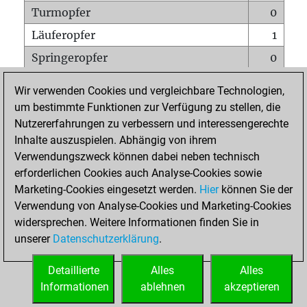
Turmopfer
0
Läuferopfer
1
Springeropfer
0
Bauernopfer
0
Wir verwenden Cookies und vergleichbare Technologien,
Matt auf vollem Brett
0
um bestimmte Funktionen zur Verfügung zu stellen, die
Nutzererfahrungen zu verbessern und interessengerechte
Bauer setzt Matt
0
Inhalte auszuspielen. Abhängig von ihrem
Erstickte Matts
0
Verwendungszweck können dabei neben technisch
Unterverwandlungen
0
erforderlichen Cookies auch Analyse-Cookies sowie
Marketing-Cookies eingesetzt werden.
Hier
können Sie der
Türme auf der siebten
0
Verwendung von Analyse-Cookies und Marketing-Cookies
widersprechen. Weitere Informationen finden Sie in
unserer
Datenschutzerklärung
.
STARTSEITE
Detaillierte
Alles
Alles
Informationen
ablehnen
akzeptieren