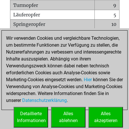
Turmopfer
9
Läuferopfer
5
Springeropfer
10
Bauernopfer
25
Wir verwenden Cookies und vergleichbare Technologien,
Matt auf vollem Brett
0
um bestimmte Funktionen zur Verfügung zu stellen, die
Nutzererfahrungen zu verbessern und interessengerechte
Bauer setzt Matt
0
Inhalte auszuspielen. Abhängig von ihrem
Erstickte Matts
0
Verwendungszweck können dabei neben technisch
Unterverwandlungen
0
erforderlichen Cookies auch Analyse-Cookies sowie
Marketing-Cookies eingesetzt werden.
Hier
können Sie der
Türme auf der siebten
1
Verwendung von Analyse-Cookies und Marketing-Cookies
widersprechen. Weitere Informationen finden Sie in
unserer
Datenschutzerklärung
.
STARTSEITE
Detaillierte
Alles
Alles
Informationen
ablehnen
akzeptieren