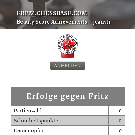
FRITZ.CHESSBASE.COM
Beauty Score Achievements - jeanvh
ANMELDEN
Erfolge gegen Fritz
Partienzahl
0
Schönheitspunkte
0
Damenopfer
0