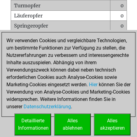
Turmopfer
0
Läuferopfer
0
Springeropfer
0
Bauernopfer
0
Wir verwenden Cookies und vergleichbare Technologien,
Matt auf vollem Brett
0
um bestimmte Funktionen zur Verfügung zu stellen, die
Nutzererfahrungen zu verbessern und interessengerechte
Bauer setzt Matt
0
Inhalte auszuspielen. Abhängig von ihrem
Erstickte Matts
0
Verwendungszweck können dabei neben technisch
Unterverwandlungen
0
erforderlichen Cookies auch Analyse-Cookies sowie
Marketing-Cookies eingesetzt werden.
Hier
können Sie der
Türme auf der siebten
0
Verwendung von Analyse-Cookies und Marketing-Cookies
widersprechen. Weitere Informationen finden Sie in
unserer
Datenschutzerklärung
.
STARTSEITE
Detaillierte
Alles
Alles
Informationen
ablehnen
akzeptieren