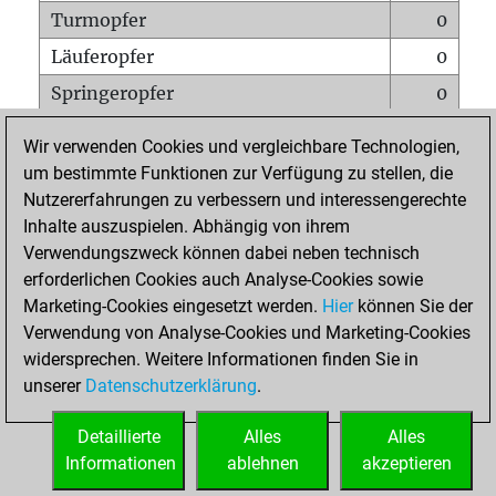
Turmopfer
0
Läuferopfer
0
Springeropfer
0
Bauernopfer
0
Wir verwenden Cookies und vergleichbare Technologien,
Matt auf vollem Brett
0
um bestimmte Funktionen zur Verfügung zu stellen, die
Nutzererfahrungen zu verbessern und interessengerechte
Bauer setzt Matt
0
Inhalte auszuspielen. Abhängig von ihrem
Erstickte Matts
0
Verwendungszweck können dabei neben technisch
Unterverwandlungen
0
erforderlichen Cookies auch Analyse-Cookies sowie
Marketing-Cookies eingesetzt werden.
Hier
können Sie der
Türme auf der siebten
0
Verwendung von Analyse-Cookies und Marketing-Cookies
widersprechen. Weitere Informationen finden Sie in
unserer
Datenschutzerklärung
.
STARTSEITE
Detaillierte
Alles
Alles
Informationen
ablehnen
akzeptieren