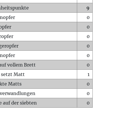
heitspunkte
9
nopfer
0
opfer
0
ropfer
0
geropfer
0
nopfer
0
auf vollem Brett
0
 setzt Matt
1
ckte Matts
0
rverwandlungen
0
 auf der siebten
0