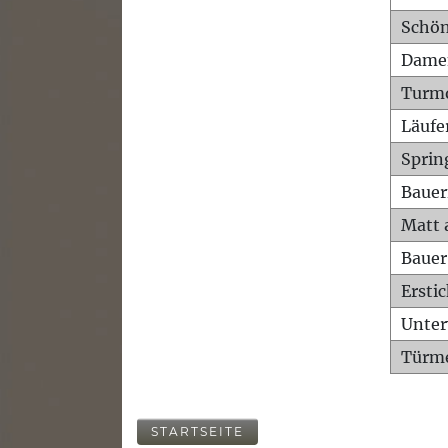
Schön
Dame
Turm
Läufe
Sprin
Bauer
Matt 
Bauer
Ersti
Unte
Türme
STARTSEITE