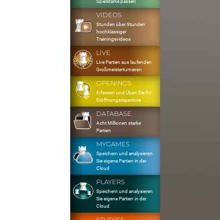
Spielstärke passen
VIDEOS
Stunden über Stunden
hochklassiger
Trainingsvideos
LIVE
Live Partien aus laufenden
Großmeisterturnieren
OPENINGS
Erfassen und Üben Sie Ihr
Eröffnungsrepertoire
DATABASE
Acht Millionen starke
Partien
MYGAMES
Speichern und analysieren
Sie eigene Partien in der
Cloud
PLAYERS
Speichern und analysieren
Sie eigene Partien in der
Cloud
STUDIES