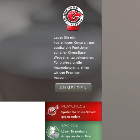
Legen Sie ein
kostenloses Konto an, um
zusätzliche Funktionen
auf allen ChessBase
Webseiten zu bekommen.
Für professionelle
Anwendung empfehlen
wir den Premium
Account.
ANMELDEN
PLAYCHESS
Spielen Sie Online Schach
gegen andere
TACTICS
Lösen Sie taktische
Aufgaben, die zu Ihrer