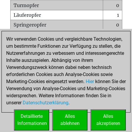
Turmopfer
0
Läuferopfer
1
Springeropfer
0
Bauernopfer
1
Wir verwenden Cookies und vergleichbare Technologien,
Matt auf vollem Brett
0
um bestimmte Funktionen zur Verfügung zu stellen, die
Nutzererfahrungen zu verbessern und interessengerechte
Bauer setzt Matt
0
Inhalte auszuspielen. Abhängig von ihrem
Erstickte Matts
0
Verwendungszweck können dabei neben technisch
Unterverwandlungen
0
erforderlichen Cookies auch Analyse-Cookies sowie
Marketing-Cookies eingesetzt werden.
Hier
können Sie der
Türme auf der siebten
0
Verwendung von Analyse-Cookies und Marketing-Cookies
widersprechen. Weitere Informationen finden Sie in
unserer
Datenschutzerklärung
.
STARTSEITE
Detaillierte
Alles
Alles
Informationen
ablehnen
akzeptieren