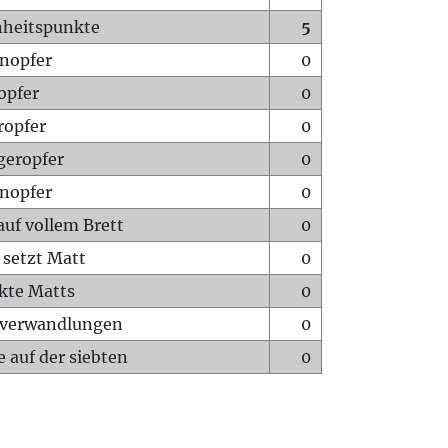
heitspunkte
5
nopfer
0
opfer
0
ropfer
0
geropfer
0
nopfer
0
auf vollem Brett
0
 setzt Matt
0
ckte Matts
0
rverwandlungen
0
 auf der siebten
0