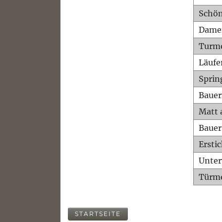
Schön
Dame
Turm
Läufe
Sprin
Bauer
Matt 
Bauer
Ersti
Unte
Türme
STARTSEITE