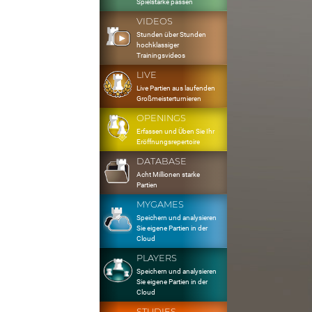
Spielstärke passen
VIDEOS
Stunden über Stunden
hochklassiger
Trainingsvideos
LIVE
Live Partien aus laufenden
Großmeisterturnieren
OPENINGS
Erfassen und Üben Sie Ihr
Eröffnungsrepertoire
DATABASE
Acht Millionen starke
Partien
MYGAMES
Speichern und analysieren
Sie eigene Partien in der
Cloud
PLAYERS
Speichern und analysieren
Sie eigene Partien in der
Cloud
STUDIES