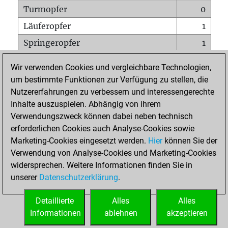
Turmopfer
0
Läuferopfer
1
Springeropfer
1
Bauernopfer
2
Wir verwenden Cookies und vergleichbare Technologien,
Matt auf vollem Brett
0
um bestimmte Funktionen zur Verfügung zu stellen, die
Nutzererfahrungen zu verbessern und interessengerechte
Bauer setzt Matt
0
Inhalte auszuspielen. Abhängig von ihrem
Erstickte Matts
0
Verwendungszweck können dabei neben technisch
Unterverwandlungen
0
erforderlichen Cookies auch Analyse-Cookies sowie
Marketing-Cookies eingesetzt werden.
Hier
können Sie der
Türme auf der siebten
0
Verwendung von Analyse-Cookies und Marketing-Cookies
widersprechen. Weitere Informationen finden Sie in
unserer
Datenschutzerklärung
.
STARTSEITE
Detaillierte
Alles
Alles
Informationen
ablehnen
akzeptieren