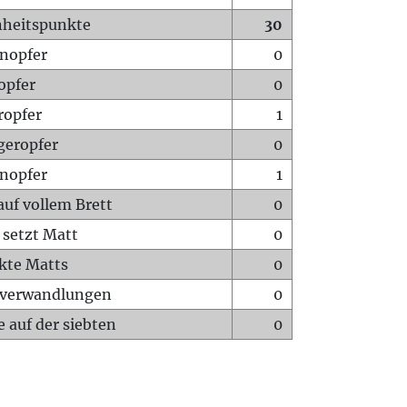
heitspunkte
30
nopfer
0
opfer
0
ropfer
1
geropfer
0
nopfer
1
auf vollem Brett
0
 setzt Matt
0
ckte Matts
0
rverwandlungen
0
 auf der siebten
0