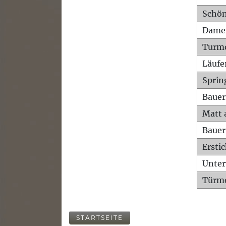
Schön
Dame
Turm
Läufe
Sprin
Bauer
Matt 
Bauer
Ersti
Unte
Türme
STARTSEITE