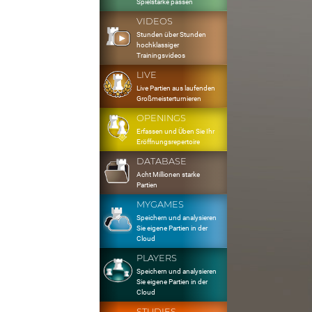
Spielstärke passen
VIDEOS
Stunden über Stunden
hochklassiger
Trainingsvideos
LIVE
Live Partien aus laufenden
Großmeisterturnieren
OPENINGS
Erfassen und Üben Sie Ihr
Eröffnungsrepertoire
DATABASE
Acht Millionen starke
Partien
MYGAMES
Speichern und analysieren
Sie eigene Partien in der
Cloud
PLAYERS
Speichern und analysieren
Sie eigene Partien in der
Cloud
STUDIES