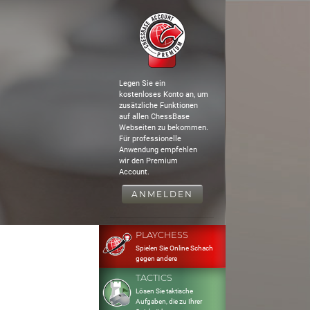
Legen Sie ein
kostenloses Konto an, um
zusätzliche Funktionen
auf allen ChessBase
Webseiten zu bekommen.
Für professionelle
Anwendung empfehlen
wir den Premium
Account.
ANMELDEN
PLAYCHESS
Spielen Sie Online Schach
gegen andere
TACTICS
Lösen Sie taktische
Aufgaben, die zu Ihrer