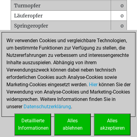
Turmopfer
0
Läuferopfer
0
Springeropfer
0
Bauernopfer
0
Wir verwenden Cookies und vergleichbare Technologien,
Matt auf vollem Brett
0
um bestimmte Funktionen zur Verfügung zu stellen, die
Nutzererfahrungen zu verbessern und interessengerechte
Bauer setzt Matt
0
Inhalte auszuspielen. Abhängig von ihrem
Erstickte Matts
0
Verwendungszweck können dabei neben technisch
Unterverwandlungen
0
erforderlichen Cookies auch Analyse-Cookies sowie
Marketing-Cookies eingesetzt werden.
Hier
können Sie der
Türme auf der siebten
0
Verwendung von Analyse-Cookies und Marketing-Cookies
widersprechen. Weitere Informationen finden Sie in
unserer
Datenschutzerklärung
.
STARTSEITE
Detaillierte
Alles
Alles
Informationen
ablehnen
akzeptieren