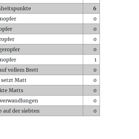
heitspunkte
6
nopfer
0
opfer
0
ropfer
0
geropfer
0
nopfer
1
auf vollem Brett
0
 setzt Matt
0
ckte Matts
0
rverwandlungen
0
 auf der siebten
0