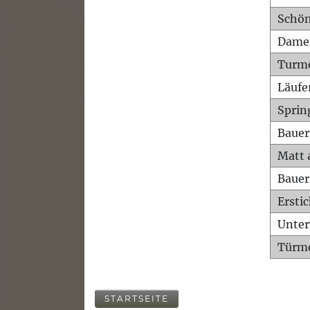
Schön
Dame
Turm
Läufe
Sprin
Bauer
Matt 
Bauer
Ersti
Unte
Türme
STARTSEITE