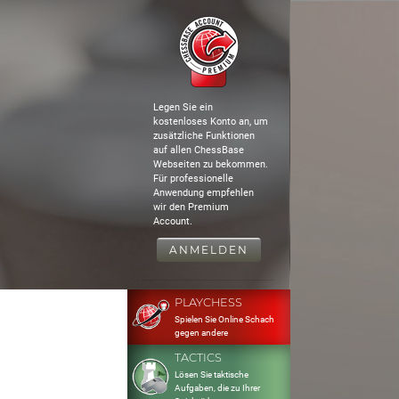
Legen Sie ein
kostenloses Konto an, um
zusätzliche Funktionen
auf allen ChessBase
Webseiten zu bekommen.
Für professionelle
Anwendung empfehlen
wir den Premium
Account.
ANMELDEN
PLAYCHESS
Spielen Sie Online Schach
gegen andere
TACTICS
Lösen Sie taktische
Aufgaben, die zu Ihrer