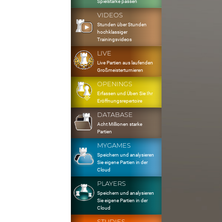
Spielstärke passen
VIDEOS
Stunden über Stunden
hochklassiger
Trainingsvideos
LIVE
Live Partien aus laufenden
Großmeisterturnieren
OPENINGS
Erfassen und Üben Sie Ihr
Eröffnungsrepertoire
DATABASE
Acht Millionen starke
Partien
MYGAMES
Speichern und analysieren
Sie eigene Partien in der
Cloud
PLAYERS
Speichern und analysieren
Sie eigene Partien in der
Cloud
STUDIES