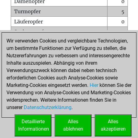
Damenopfer
0
Turmopfer
5
Läuferopfer
0
Springeropfer
2
Wir verwenden Cookies und vergleichbare Technologien,
Bauernopfer
5
um bestimmte Funktionen zur Verfügung zu stellen, die
Matt auf vollem Brett
0
Nutzererfahrungen zu verbessern und interessengerechte
Bauer setzt Matt
0
Inhalte auszuspielen. Abhängig von ihrem
Verwendungszweck können dabei neben technisch
Erstickte Matts
0
erforderlichen Cookies auch Analyse-Cookies sowie
Unterverwandlungen
0
Marketing-Cookies eingesetzt werden.
Hier
können Sie der
Verwendung von Analyse-Cookies und Marketing-Cookies
Türme auf der siebten
0
widersprechen. Weitere Informationen finden Sie in
unserer
Datenschutzerklärung
.
STARTSEITE
Detaillierte
Alles
Alles
Informationen
ablehnen
akzeptieren