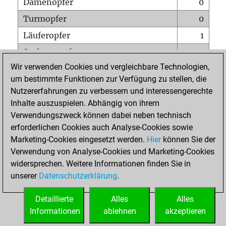
Damenopfer
0
Turmopfer
0
Läuferopfer
1
Springeropfer
0
Wir verwenden Cookies und vergleichbare Technologien,
Bauernopfer
0
um bestimmte Funktionen zur Verfügung zu stellen, die
Matt auf vollem Brett
0
Nutzererfahrungen zu verbessern und interessengerechte
Bauer setzt Matt
0
Inhalte auszuspielen. Abhängig von ihrem
Verwendungszweck können dabei neben technisch
Erstickte Matts
0
erforderlichen Cookies auch Analyse-Cookies sowie
Unterverwandlungen
0
Marketing-Cookies eingesetzt werden.
Hier
können Sie der
Verwendung von Analyse-Cookies und Marketing-Cookies
Türme auf der siebten
0
widersprechen. Weitere Informationen finden Sie in
unserer
Datenschutzerklärung
.
STARTSEITE
Detaillierte
Alles
Alles
Informationen
ablehnen
akzeptieren