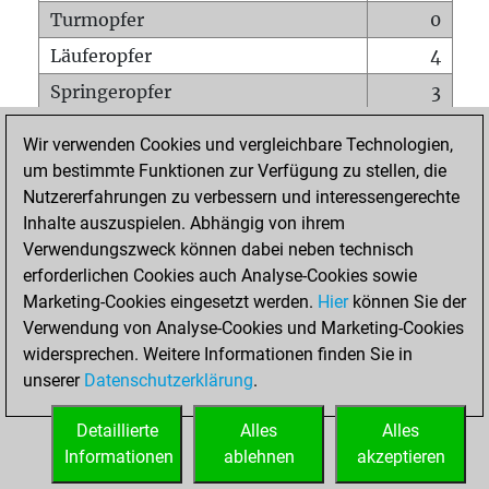
Turmopfer
0
Läuferopfer
4
Springeropfer
3
Bauernopfer
11
Wir verwenden Cookies und vergleichbare Technologien,
Matt auf vollem Brett
0
um bestimmte Funktionen zur Verfügung zu stellen, die
Nutzererfahrungen zu verbessern und interessengerechte
Bauer setzt Matt
0
Inhalte auszuspielen. Abhängig von ihrem
Erstickte Matts
0
Verwendungszweck können dabei neben technisch
Unterverwandlungen
0
erforderlichen Cookies auch Analyse-Cookies sowie
Marketing-Cookies eingesetzt werden.
Hier
können Sie der
Türme auf der siebten
0
Verwendung von Analyse-Cookies und Marketing-Cookies
widersprechen. Weitere Informationen finden Sie in
unserer
Datenschutzerklärung
.
STARTSEITE
Detaillierte
Alles
Alles
Informationen
ablehnen
akzeptieren