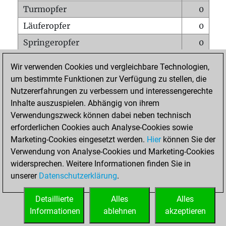
Turmopfer
0
Läuferopfer
0
Springeropfer
0
Bauernopfer
0
Wir verwenden Cookies und vergleichbare Technologien,
Matt auf vollem Brett
0
um bestimmte Funktionen zur Verfügung zu stellen, die
Nutzererfahrungen zu verbessern und interessengerechte
Bauer setzt Matt
0
Inhalte auszuspielen. Abhängig von ihrem
Erstickte Matts
0
Verwendungszweck können dabei neben technisch
Unterverwandlungen
0
erforderlichen Cookies auch Analyse-Cookies sowie
Marketing-Cookies eingesetzt werden.
Hier
können Sie der
Türme auf der siebten
0
Verwendung von Analyse-Cookies und Marketing-Cookies
widersprechen. Weitere Informationen finden Sie in
unserer
Datenschutzerklärung
.
STARTSEITE
Detaillierte
Alles
Alles
Informationen
ablehnen
akzeptieren