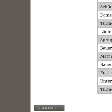
Schön
Dame
Turm
Läufe
Sprin
Bauer
Matt 
Bauer
Ersti
Unte
Türme
STARTSEITE