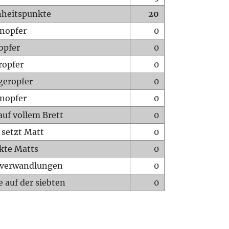
heitspunkte
20
nopfer
0
opfer
0
ropfer
0
geropfer
0
nopfer
0
auf vollem Brett
0
 setzt Matt
0
ckte Matts
0
rverwandlungen
0
 auf der siebten
0