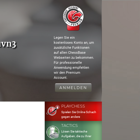
Legen Sie ein
uvn3
kostenloses Konto an, um
zusätzliche Funktionen
auf allen ChessBase
Webseiten zu bekommen.
Für professionelle
Anwendung empfehlen
wir den Premium
Account.
ANMELDEN
PLAYCHESS
Spielen Sie Online Schach
gegen andere
TACTICS
Lösen Sie taktische
Aufgaben, die zu Ihrer