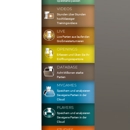
Spielstärke passen
VIDEOS
Stunden über Stunden
hochklassiger
Trainingsvideos
LIVE
Live Partien aus laufenden
Großmeisterturnieren
OPENINGS
Erfassen und Üben Sie Ihr
Eröffnungsrepertoire
DATABASE
Acht Millionen starke
Partien
MYGAMES
Speichern und analysieren
Sie eigene Partien in der
Cloud
PLAYERS
Speichern und analysieren
Sie eigene Partien in der
Cloud
STUDIES