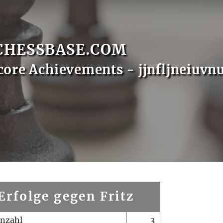
CHESSBASE.COM
core Achievements - jjnfljneiuvn
Erfolge gegen Fritz
enzahl
3