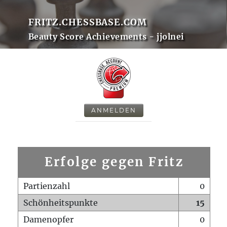
FRITZ.CHESSBASE.COM
Beauty Score Achievements - jjolnei
ANMELDEN
Erfolge gegen Fritz
Partienzahl
0
Schönheitspunkte
15
Damenopfer
0