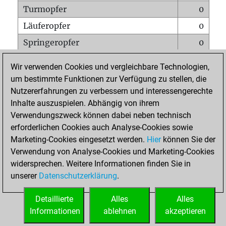
Turmopfer
0
Läuferopfer
0
Springeropfer
0
Bauernopfer
1
Wir verwenden Cookies und vergleichbare Technologien,
Matt auf vollem Brett
0
um bestimmte Funktionen zur Verfügung zu stellen, die
Nutzererfahrungen zu verbessern und interessengerechte
Bauer setzt Matt
0
Inhalte auszuspielen. Abhängig von ihrem
Erstickte Matts
0
Verwendungszweck können dabei neben technisch
Unterverwandlungen
0
erforderlichen Cookies auch Analyse-Cookies sowie
Marketing-Cookies eingesetzt werden.
Hier
können Sie der
Türme auf der siebten
0
Verwendung von Analyse-Cookies und Marketing-Cookies
widersprechen. Weitere Informationen finden Sie in
unserer
Datenschutzerklärung
.
STARTSEITE
Detaillierte
Alles
Alles
Informationen
ablehnen
akzeptieren