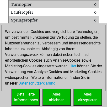
Turmopfer
0
Läuferopfer
0
Springeropfer
0
Bauernopfer
0
Wir verwenden Cookies und vergleichbare Technologien,
Matt auf vollem Brett
0
um bestimmte Funktionen zur Verfügung zu stellen, die
Nutzererfahrungen zu verbessern und interessengerechte
Bauer setzt Matt
0
Inhalte auszuspielen. Abhängig von ihrem
Erstickte Matts
0
Verwendungszweck können dabei neben technisch
Unterverwandlungen
0
erforderlichen Cookies auch Analyse-Cookies sowie
Marketing-Cookies eingesetzt werden.
Hier
können Sie der
Türme auf der siebten
0
Verwendung von Analyse-Cookies und Marketing-Cookies
widersprechen. Weitere Informationen finden Sie in
unserer
Datenschutzerklärung
.
STARTSEITE
Detaillierte
Alles
Alles
Informationen
ablehnen
akzeptieren