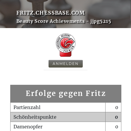
FRITZ.CHESSBASE.COM
Beauty Score Achievements - jjpg5215
ANMELDEN
Erfolge gegen Fritz
Partienzahl
0
Schönheitspunkte
0
Damenopfer
0