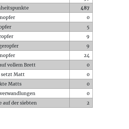
heitspunkte
487
nopfer
0
opfer
5
ropfer
9
geropfer
9
nopfer
24
auf vollem Brett
0
 setzt Matt
0
ckte Matts
0
rverwandlungen
0
 auf der siebten
2