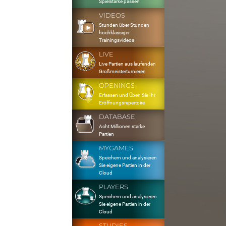
Spielstärke passen
VIDEOS
Stunden über Stunden
hochklassiger
Trainingsvideos
LIVE
Live Partien aus laufenden
Großmeisterturnieren
OPENINGS
Erfassen und Üben Sie Ihr
Eröffnungsrepertoire
DATABASE
Acht Millionen starke
Partien
MYGAMES
Speichern und analysieren
Sie eigene Partien in der
Cloud
PLAYERS
Speichern und analysieren
Sie eigene Partien in der
Cloud
STUDIES