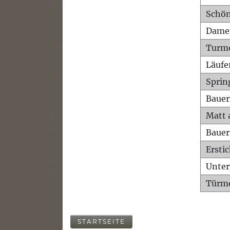
Schön
Dame
Turm
Läufe
Sprin
Bauer
Matt 
Bauer
Ersti
Unte
Türme
STARTSEITE