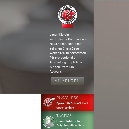
Legen Sie ein
kostenloses Konto an, um
zusätzliche Funktionen
auf allen ChessBase
Webseiten zu bekommen.
Für professionelle
Anwendung empfehlen
wir den Premium
Account.
ANMELDEN
PLAYCHESS
Spielen Sie Online Schach
gegen andere
TACTICS
Lösen Sie taktische
Aufgaben, die zu Ihrer