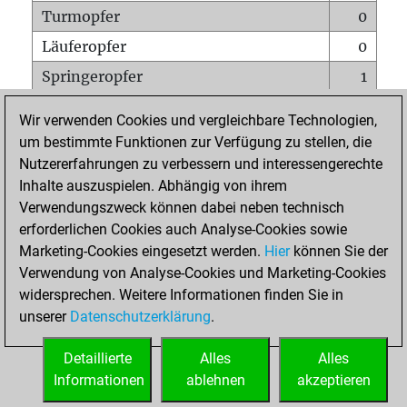
Turmopfer
0
Läuferopfer
0
Springeropfer
1
Bauernopfer
0
Wir verwenden Cookies und vergleichbare Technologien,
Matt auf vollem Brett
0
um bestimmte Funktionen zur Verfügung zu stellen, die
Nutzererfahrungen zu verbessern und interessengerechte
Bauer setzt Matt
0
Inhalte auszuspielen. Abhängig von ihrem
Erstickte Matts
0
Verwendungszweck können dabei neben technisch
Unterverwandlungen
0
erforderlichen Cookies auch Analyse-Cookies sowie
Marketing-Cookies eingesetzt werden.
Hier
können Sie der
Türme auf der siebten
0
Verwendung von Analyse-Cookies und Marketing-Cookies
widersprechen. Weitere Informationen finden Sie in
unserer
Datenschutzerklärung
.
STARTSEITE
Detaillierte
Alles
Alles
Informationen
ablehnen
akzeptieren