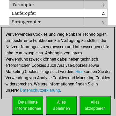
Turmopfer
3
Läuferopfer
4
Springeropfer
5
Bauernopfer
26
Wir verwenden Cookies und vergleichbare Technologien,
Matt auf vollem Brett
0
um bestimmte Funktionen zur Verfügung zu stellen, die
Nutzererfahrungen zu verbessern und interessengerechte
Bauer setzt Matt
0
Inhalte auszuspielen. Abhängig von ihrem
Erstickte Matts
0
Verwendungszweck können dabei neben technisch
Unterverwandlungen
0
erforderlichen Cookies auch Analyse-Cookies sowie
Marketing-Cookies eingesetzt werden.
Hier
können Sie der
Türme auf der siebten
0
Verwendung von Analyse-Cookies und Marketing-Cookies
widersprechen. Weitere Informationen finden Sie in
unserer
Datenschutzerklärung
.
STARTSEITE
Detaillierte
Alles
Alles
Informationen
ablehnen
akzeptieren