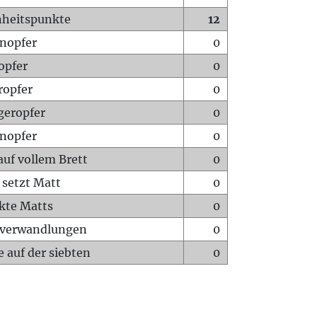
heitspunkte
12
nopfer
0
opfer
0
ropfer
0
geropfer
0
nopfer
0
auf vollem Brett
0
 setzt Matt
0
ckte Matts
0
rverwandlungen
0
 auf der siebten
0