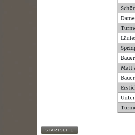
Schön
Dame
Turm
Läufe
Sprin
Bauer
Matt 
Bauer
Ersti
Unte
Türme
STARTSEITE