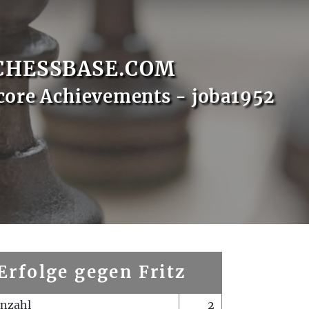
CHESSBASE.COM
core Achievements - joba1952
Erfolge gegen Fritz
enzahl
2