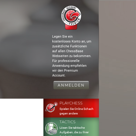
Legen Sie ein
kostenloses Konto an, um
zusätzliche Funktionen
auf allen ChessBase
Webseiten zu bekommen.
Für professionelle
Anwendung empfehlen
wir den Premium
Account.
ANMELDEN
PLAYCHESS
Spielen Sie Online Schach
gegen andere
TACTICS
Lösen Sie taktische
Aufgaben, die zu Ihrer