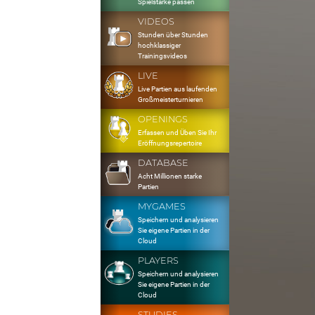
Spielstärke passen
VIDEOS
Stunden über Stunden
hochklassiger
Trainingsvideos
LIVE
Live Partien aus laufenden
Großmeisterturnieren
OPENINGS
Erfassen und Üben Sie Ihr
Eröffnungsrepertoire
DATABASE
Acht Millionen starke
Partien
MYGAMES
Speichern und analysieren
Sie eigene Partien in der
Cloud
PLAYERS
Speichern und analysieren
Sie eigene Partien in der
Cloud
STUDIES