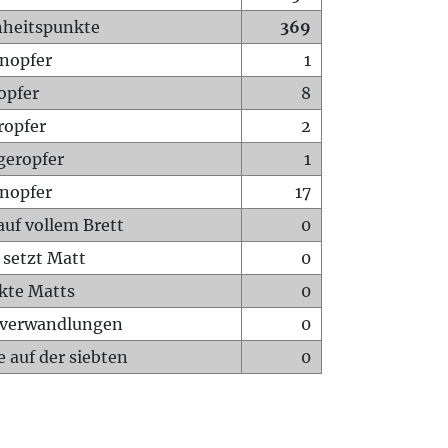
heitspunkte
369
nopfer
1
opfer
8
ropfer
2
geropfer
1
nopfer
17
auf vollem Brett
0
 setzt Matt
0
ckte Matts
0
rverwandlungen
0
 auf der siebten
0