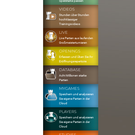
Spielstärke passen
VIDEOS
Stunden über Stunden
hochklassiger
Trainingsvideos
LIVE
Live Partien aus laufenden
Großmeisterturnieren
OPENINGS
Erfassen und Üben Sie Ihr
Eröffnungsrepertoire
DATABASE
Acht Millionen starke
Partien
MYGAMES
Speichern und analysieren
Sie eigene Partien in der
Cloud
PLAYERS
Speichern und analysieren
Sie eigene Partien in der
Cloud
STUDIES