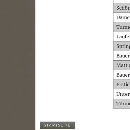
Schön
Dame
Turm
Läufe
Sprin
Bauer
Matt 
Bauer
Ersti
Unte
Türme
STARTSEITE