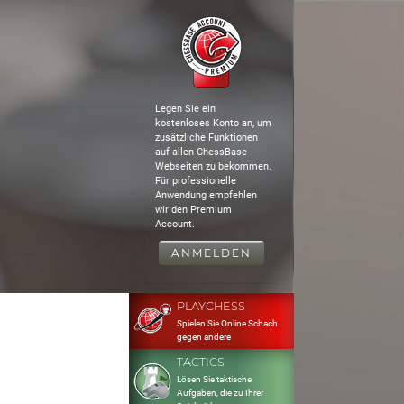
Legen Sie ein
kostenloses Konto an, um
zusätzliche Funktionen
auf allen ChessBase
Webseiten zu bekommen.
Für professionelle
Anwendung empfehlen
wir den Premium
Account.
ANMELDEN
PLAYCHESS
Spielen Sie Online Schach
gegen andere
TACTICS
Lösen Sie taktische
Aufgaben, die zu Ihrer