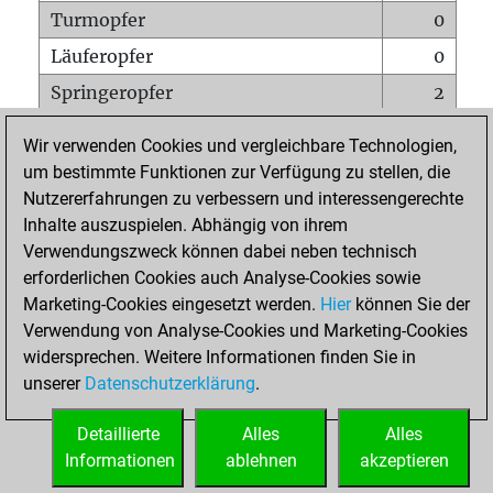
Turmopfer
0
Läuferopfer
0
Springeropfer
2
Bauernopfer
0
Wir verwenden Cookies und vergleichbare Technologien,
Matt auf vollem Brett
0
um bestimmte Funktionen zur Verfügung zu stellen, die
Nutzererfahrungen zu verbessern und interessengerechte
Bauer setzt Matt
0
Inhalte auszuspielen. Abhängig von ihrem
Erstickte Matts
0
Verwendungszweck können dabei neben technisch
Unterverwandlungen
0
erforderlichen Cookies auch Analyse-Cookies sowie
Marketing-Cookies eingesetzt werden.
Hier
können Sie der
Türme auf der siebten
0
Verwendung von Analyse-Cookies und Marketing-Cookies
widersprechen. Weitere Informationen finden Sie in
unserer
Datenschutzerklärung
.
STARTSEITE
Detaillierte
Alles
Alles
Informationen
ablehnen
akzeptieren