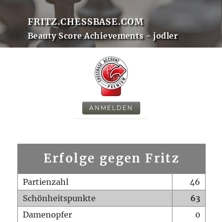
FRITZ.CHESSBASE.COM
Beauty Score Achievements - jodler
ANMELDEN
Erfolge gegen Fritz
Partienzahl
46
Schönheitspunkte
63
Damenopfer
0