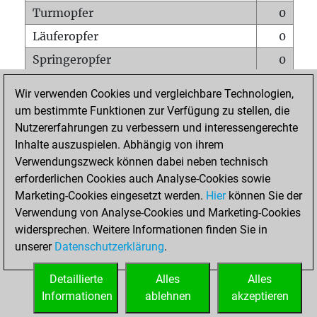
Turmopfer
0
Läuferopfer
0
Springeropfer
0
Bauernopfer
0
Wir verwenden Cookies und vergleichbare Technologien,
Matt auf vollem Brett
0
um bestimmte Funktionen zur Verfügung zu stellen, die
Nutzererfahrungen zu verbessern und interessengerechte
Bauer setzt Matt
0
Inhalte auszuspielen. Abhängig von ihrem
Erstickte Matts
0
Verwendungszweck können dabei neben technisch
Unterverwandlungen
0
erforderlichen Cookies auch Analyse-Cookies sowie
Marketing-Cookies eingesetzt werden.
Hier
können Sie der
Türme auf der siebten
0
Verwendung von Analyse-Cookies und Marketing-Cookies
widersprechen. Weitere Informationen finden Sie in
unserer
Datenschutzerklärung
.
STARTSEITE
Detaillierte
Alles
Alles
Informationen
ablehnen
akzeptieren