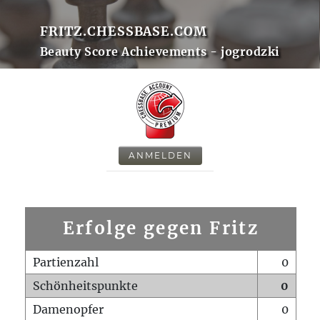
FRITZ.CHESSBASE.COM
Beauty Score Achievements - jogrodzki
ANMELDEN
Erfolge gegen Fritz
Partienzahl
0
Schönheitspunkte
0
Damenopfer
0