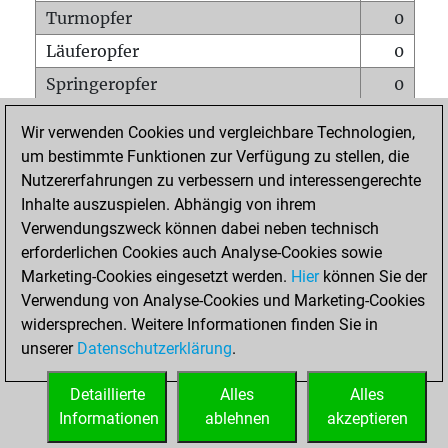
Turmopfer
0
Läuferopfer
0
Springeropfer
0
Bauernopfer
0
Wir verwenden Cookies und vergleichbare Technologien,
Matt auf vollem Brett
0
um bestimmte Funktionen zur Verfügung zu stellen, die
Nutzererfahrungen zu verbessern und interessengerechte
Bauer setzt Matt
0
Inhalte auszuspielen. Abhängig von ihrem
Erstickte Matts
0
Verwendungszweck können dabei neben technisch
Unterverwandlungen
0
erforderlichen Cookies auch Analyse-Cookies sowie
Marketing-Cookies eingesetzt werden.
Hier
können Sie der
Türme auf der siebten
0
Verwendung von Analyse-Cookies und Marketing-Cookies
widersprechen. Weitere Informationen finden Sie in
unserer
Datenschutzerklärung
.
STARTSEITE
Detaillierte
Alles
Alles
Informationen
ablehnen
akzeptieren