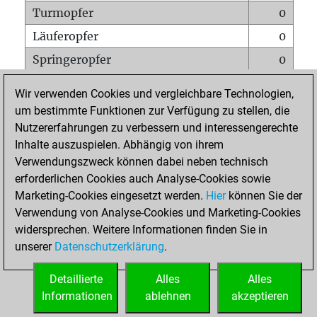
Turmopfer
0
Läuferopfer
0
Springeropfer
0
Bauernopfer
0
Wir verwenden Cookies und vergleichbare Technologien,
Matt auf vollem Brett
0
um bestimmte Funktionen zur Verfügung zu stellen, die
Nutzererfahrungen zu verbessern und interessengerechte
Bauer setzt Matt
0
Inhalte auszuspielen. Abhängig von ihrem
Erstickte Matts
0
Verwendungszweck können dabei neben technisch
Unterverwandlungen
0
erforderlichen Cookies auch Analyse-Cookies sowie
Marketing-Cookies eingesetzt werden.
Hier
können Sie der
Türme auf der siebten
0
Verwendung von Analyse-Cookies und Marketing-Cookies
widersprechen. Weitere Informationen finden Sie in
unserer
Datenschutzerklärung
.
STARTSEITE
Detaillierte
Alles
Alles
Informationen
ablehnen
akzeptieren