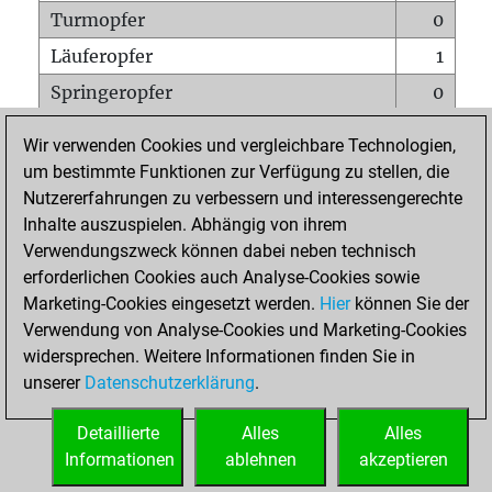
Turmopfer
0
Läuferopfer
1
Springeropfer
0
Bauernopfer
1
Wir verwenden Cookies und vergleichbare Technologien,
Matt auf vollem Brett
0
um bestimmte Funktionen zur Verfügung zu stellen, die
Nutzererfahrungen zu verbessern und interessengerechte
Bauer setzt Matt
0
Inhalte auszuspielen. Abhängig von ihrem
Erstickte Matts
0
Verwendungszweck können dabei neben technisch
Unterverwandlungen
0
erforderlichen Cookies auch Analyse-Cookies sowie
Marketing-Cookies eingesetzt werden.
Hier
können Sie der
Türme auf der siebten
0
Verwendung von Analyse-Cookies und Marketing-Cookies
widersprechen. Weitere Informationen finden Sie in
unserer
Datenschutzerklärung
.
STARTSEITE
Detaillierte
Alles
Alles
Informationen
ablehnen
akzeptieren