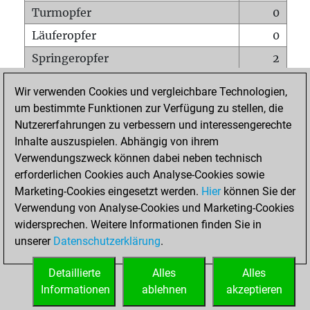
Turmopfer
0
Läuferopfer
0
Springeropfer
2
Bauernopfer
4
Wir verwenden Cookies und vergleichbare Technologien,
Matt auf vollem Brett
0
um bestimmte Funktionen zur Verfügung zu stellen, die
Nutzererfahrungen zu verbessern und interessengerechte
Bauer setzt Matt
0
Inhalte auszuspielen. Abhängig von ihrem
Erstickte Matts
0
Verwendungszweck können dabei neben technisch
Unterverwandlungen
0
erforderlichen Cookies auch Analyse-Cookies sowie
Marketing-Cookies eingesetzt werden.
Hier
können Sie der
Türme auf der siebten
1
Verwendung von Analyse-Cookies und Marketing-Cookies
widersprechen. Weitere Informationen finden Sie in
unserer
Datenschutzerklärung
.
STARTSEITE
Detaillierte
Alles
Alles
Informationen
ablehnen
akzeptieren