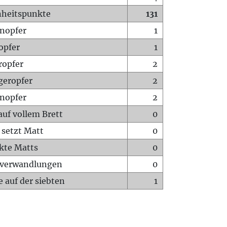
heitspunkte
131
nopfer
1
opfer
1
ropfer
2
geropfer
2
nopfer
2
auf vollem Brett
0
 setzt Matt
0
ckte Matts
0
rverwandlungen
0
 auf der siebten
1