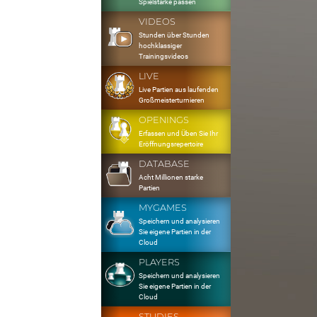
Spielstärke passen
VIDEOS
Stunden über Stunden
hochklassiger
Trainingsvideos
LIVE
Live Partien aus laufenden
Großmeisterturnieren
OPENINGS
Erfassen und Üben Sie Ihr
Eröffnungsrepertoire
DATABASE
Acht Millionen starke
Partien
MYGAMES
Speichern und analysieren
Sie eigene Partien in der
Cloud
PLAYERS
Speichern und analysieren
Sie eigene Partien in der
Cloud
STUDIES