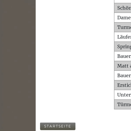
Schön
Dame
Turm
Läufe
Sprin
Bauer
Matt 
Bauer
Ersti
Unte
Türme
STARTSEITE