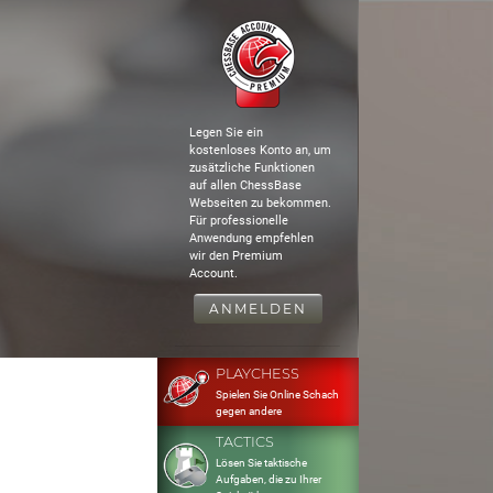
Legen Sie ein
kostenloses Konto an, um
zusätzliche Funktionen
auf allen ChessBase
Webseiten zu bekommen.
Für professionelle
Anwendung empfehlen
wir den Premium
Account.
ANMELDEN
PLAYCHESS
Spielen Sie Online Schach
gegen andere
TACTICS
Lösen Sie taktische
Aufgaben, die zu Ihrer